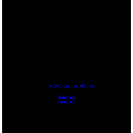
Cameleonbike
Koedreef 2, 9070 Destelbergen
Belgie
BTW: BE(0)506.840.143
IBAN: BE51 0689 1004 7862
BIC: GKCCBEBB
Openingsuren:
Dinsdag: 13u00 – 19u30
Woensdag – vrijdag: 13u00 – 18u30
Zaterdag: 10u00 – 12u30 & 13u00 – 16u00
Gesloten op zondag en maandag
Contact
Mail:
info@cameleonbike.com
Telefoon: +32 9 335 91 20
Instagram
Facebook