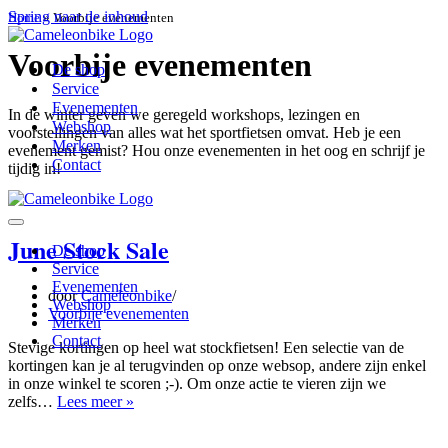
Spring naar de inhoud
Home
»
Voorbije evenementen
Voorbije evenementen
De shop
Service
Evenementen
In de winter geven we geregeld workshops, lezingen en
Webshop
voorstellingen van alles wat het sportfietsen omvat. Heb je een
Merken
evenement gemist? Hou onze evenementen in het oog en schrijf je
Contact
tijdig in!
Navigatiemenu
June Stock Sale
De shop
Service
Evenementen
door
Cameleonbike
Webshop
Voorbije evenementen
Merken
Contact
Stevige kortingen op heel wat stockfietsen! Een selectie van de
kortingen kan je al terugvinden op onze websop, andere zijn enkel
in onze winkel te scoren ;-). Om onze actie te vieren zijn we
June
zelfs…
Lees meer »
Stock
Sale