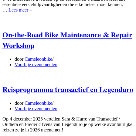
essentiële eerstehulpvaardigheden die elke fietser moet kennen,
Hands-
…
Lees meer »
On
First
Aid
Workshop
On-the-Road Bike Maintenance & Repair
for
Workshop
Cyclists
door
Cameleonbike
Voorbije evenementen
Reisprogramma transactief en Legenduro
door
Cameleonbike
Voorbije evenementen
Op 4 december 2025 vertellen Sara & Harre van Transactief /
Outhera en Frederic Ivens van Legenduro je op welke avontuurlijke
reizen ze je in 2026 meenemen!