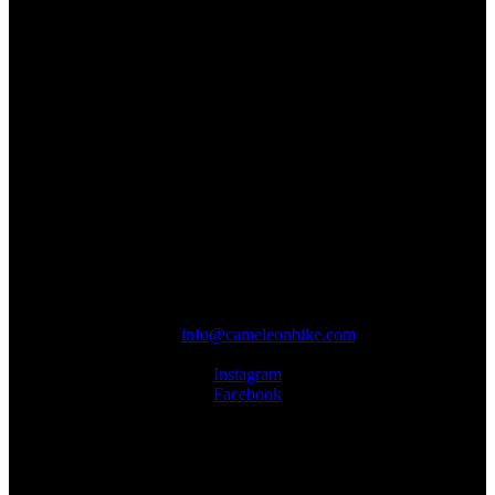
Cameleonbike
Koedreef 2, 9070 Destelbergen
Belgie
BTW: BE(0)506.840.143
IBAN: BE51 0689 1004 7862
BIC: GKCCBEBB
Openingsuren:
Dinsdag: 13u00 – 19u30
Woensdag – vrijdag: 13u00 – 18u30
Zaterdag: 10u00 – 12u30 & 13u00 – 16u00
Gesloten op zondag en maandag
Contact
Mail:
info@cameleonbike.com
Telefoon: +32 9 335 91 20
Instagram
Facebook