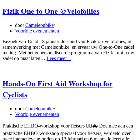
Fizik One to One @Velofollies
door
Cameleonbike
Voorbije evenementen
Bezoek van 16 tot 18 januari de stand van Fizik op Velofollies, in
samenwerking met Cameleonbike, en ervaar uw One-to-One zadel
meting. Met het gepersonaliseerde programma van Fizik kunt u uw
Fizik
zadel op maat laten…
Lees meer »
One
to
One
@Velofollies
Hands-On First Aid Workshop for
Cyclists
door
Cameleonbike
Voorbije evenementen
Praktische EHBO-workshop voor fietsers 🚴‍♀️🚑 Doe mee aan een
praktische EHBO-workshop speciaal voor fietsers, verdeeld over
twee interactieve avonden op 13 februari en 6 maart. Je leert alle